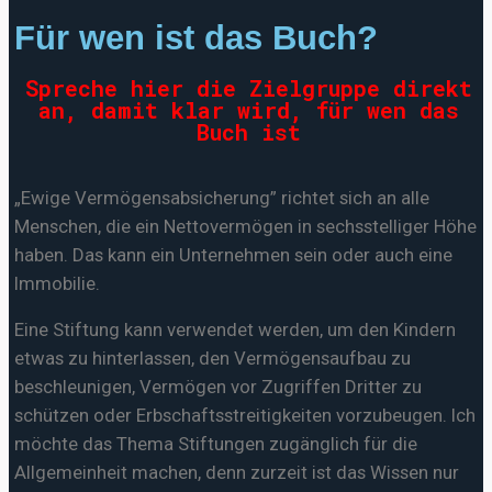
Für wen ist das Buch?
Spreche hier die Zielgruppe direkt
an, damit klar wird, für wen das
Buch ist
„Ewige Vermögensabsicherung” richtet sich an alle
Menschen, die ein Nettovermögen in sechsstelliger Höhe
haben. Das kann ein Unternehmen sein oder auch eine
Immobilie.
Eine Stiftung kann verwendet werden, um den Kindern
etwas zu hinterlassen, den Vermögensaufbau zu
beschleunigen, Vermögen vor Zugriffen Dritter zu
schützen oder Erbschaftsstreitigkeiten vorzubeugen. Ich
möchte das Thema Stiftungen zugänglich für die
Allgemeinheit machen, denn zurzeit ist das Wissen nur